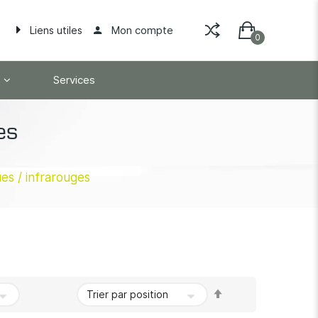
Mon compte
Liens utiles
Services
es
es / infrarouges
Par
ordre