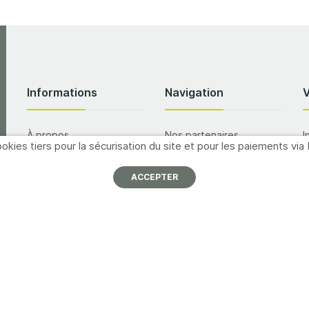
Informations
Navigation
À propos
Nos partenaires
I
okies tiers pour la sécurisation du site et pour les paiements via 
p
Nous contacter
Promotions
ACCEPTER
Mentions légales
Catalogues
A
Conditions générales de
Formations
vente
M
Inscription newsletter
Offres d'emploi