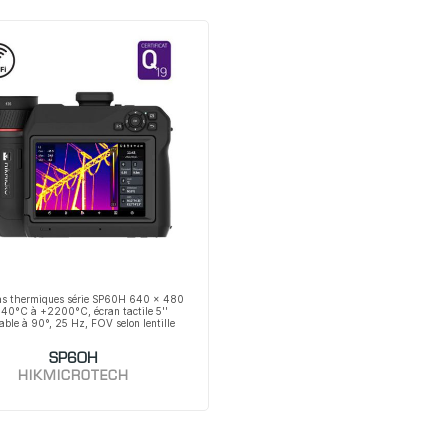
s thermiques série SP60H 640 x 480
-40°C à +2200°C, écran tactile 5''
nable à 90°, 25 Hz, FOV selon lentille
SP60H
HIKMICROTECH