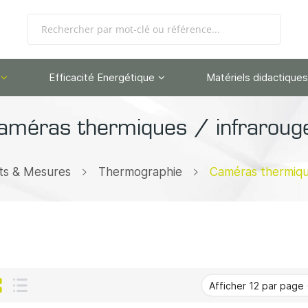
Efficacité Energétique
Matériels didactiques
améras thermiques / infraroug
ts & Mesures
Thermographie
Caméras thermiqu
Grille
Liste