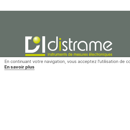
En continuant votre navigation, vous acceptez l'utilisation de co
En savoir plus
Distrame SAS
Parc du grand Troyes
40 rue de Vienne
10300 Sainte-Savine
France
+33 (0)3 25 71 25 83
infos@distrame.fr