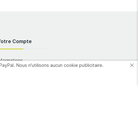
Votre Compte
nformations
PayPal. Nous n'utilisons aucun cookie publicitaire.
ersonnelles
Commandes
dresses
es favoris