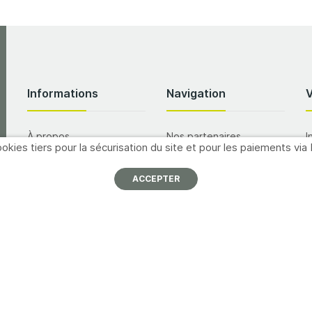
Informations
Navigation
À propos
Nos partenaires
I
okies tiers pour la sécurisation du site et pour les paiements via 
p
Nous contacter
Promotions
ACCEPTER
Mentions légales
Catalogues
A
Conditions générales de
Formations
vente
M
Inscription newsletter
Offres d'emploi