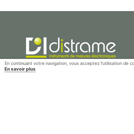
En continuant votre navigation, vous acceptez l'utilisation de co
En savoir plus
Distrame SAS
Parc du grand Troyes
40 rue de Vienne
10300 Sainte-Savine
France
+33 (0)3 25 71 25 83
infos@distrame.fr