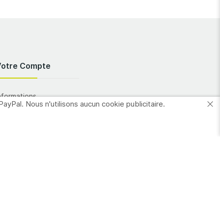
Votre Compte
nformations
PayPal. Nous n'utilisons aucun cookie publicitaire.
ersonnelles
Commandes
dresses
es favoris