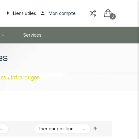
Mon compte
Liens utiles
Services
es
es / infrarouges
Par
ordre