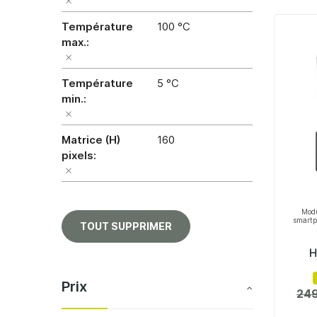
Température
100 °C
max.
Température
5 °C
min.
Matrice (H)
160
pixels
Modu
smartp
TOUT SUPPRIMER
H
Prix
249