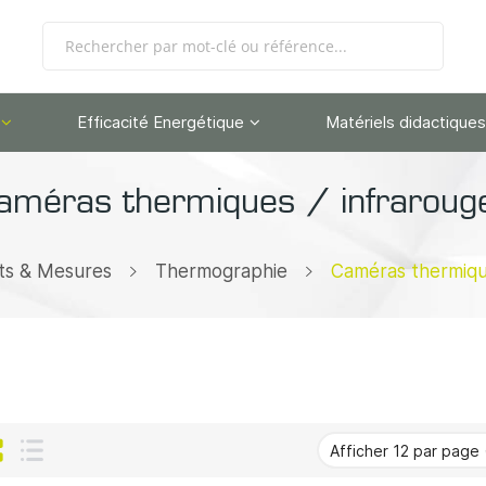
Efficacité Energétique
Matériels didactiques
améras thermiques / infraroug
ts & Mesures
Thermographie
Caméras thermiqu
Grille
Liste