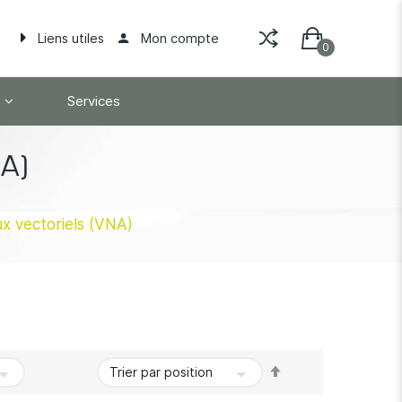
Mon compte
Liens utiles
Services
NA)
x vectoriels (VNA)
Par
ordre