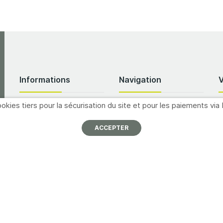
Informations
Navigation
okies tiers pour la sécurisation du site et pour les paiements via 
À propos
Nos partenaires
I
p
Nous contacter
Promotions
ACCEPTER
Mentions légales
Catalogues
A
Conditions générales de
Formations
vente
M
Inscription newsletter
Offres d'emploi