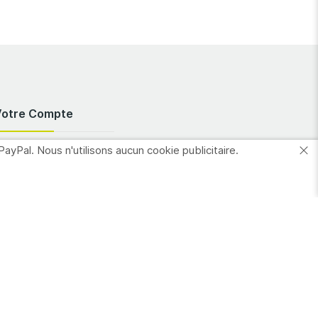
Votre Compte
PayPal. Nous n'utilisons aucun cookie publicitaire.
nformations
ersonnelles
Commandes
dresses
es favoris