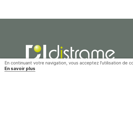
En continuant votre navigation, vous acceptez l'utilisation de co
En savoir plus
Distrame SAS
Parc du grand Troyes
40 rue de Vienne
10300 Sainte-Savine
France
+33 (0)3 25 71 25 83