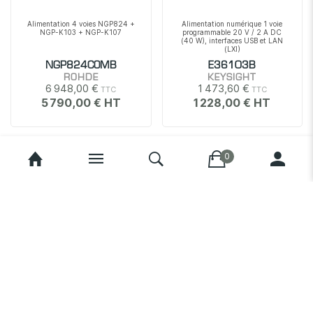
Alimentation 4 voies NGP824 +
Alimentation numérique 1 voie
NGP-K103 + NGP-K107
programmable 20 V / 2 A DC
(40 W), interfaces USB et LAN
(LXI)
NGP824COMB
E36103B
ROHDE
KEYSIGHT
6 948,00 €
1 473,60 €
5 790,00 €
1 228,00 €
Alimentation numérique 1 voie
Alimentation numérique 1 voie
programmable 60 V / 0,6 A DC
programmable 6 V / 5 A DC (30
(36 W), interfaces USB et LAN
W), interfaces USB et LAN (LXI)
(LXI)
E36105B
E36102B