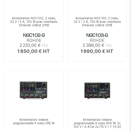
Alimentation NGC102, 2 voies,
Alimentation NGC103, 3 voies,
32 V / 5 A, 100 W avec interfaces
32 V / 3 A, 100 W avec interfaces
Ethernet USB et GPIB
Ethernet USB et GPIB
NGC102-G
NGC103-G
ROHDE
ROHDE
2 220,00 €
2 388,00 €
1 850,00 €
1 990,00 €
Alimentation linéaire
Alimentation linéaire
programmable 4 voies 285 W
programmable 4 voies 400 W, 2x
[30 V / 6 A] et 2x [15 V / 1-1,5 A]