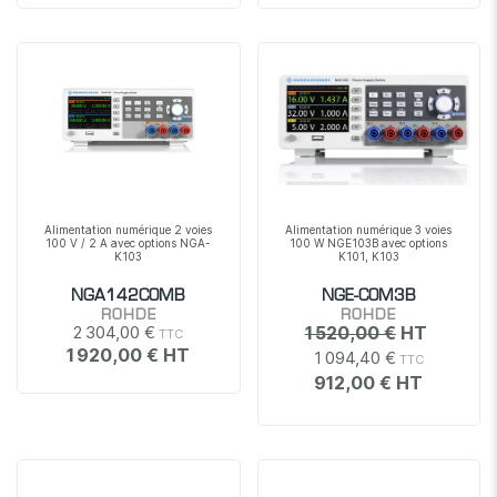
Alimentation numérique 2 voies
Alimentation numérique 3 voies
100 V / 2 A avec options NGA-
100 W NGE103B avec options
K103
K101, K103
NGA142COMB
NGE-COM3B
ROHDE
ROHDE
2 304,00 €
1 520,00 €
1 920,00 €
1 094,40 €
912,00 €