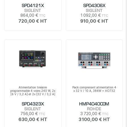
SPD4121X
SPD4306X
SIGLENT
SIGLENT
864,00 €
1 092,00 €
720,00 €
910,00 €
Alimentation linéaire
Pack comprenant alimentation 4
programmable 4 voies 240 W, 2x
x 32 V / 10 A, 384W + HO732
[6 V / 3,2 A] et 2x [32 V / 3,2 A]
SPD4323X
HMP4040COM
SIGLENT
ROHDE
756,00 €
3 720,00 €
630,00 €
3 100,00 €