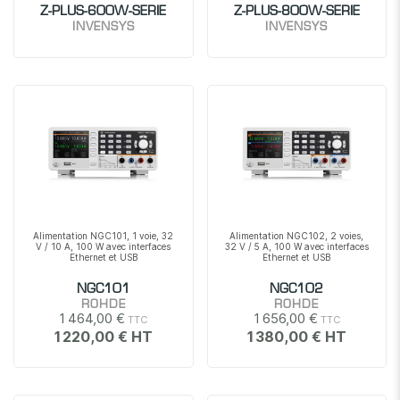
Z-PLUS-600W-SERIE
Z-PLUS-800W-SERIE
INVENSYS
INVENSYS
Alimentation NGC101, 1 voie, 32
Alimentation NGC102, 2 voies,
V / 10 A, 100 W avec interfaces
32 V / 5 A, 100 W avec interfaces
Ethernet et USB
Ethernet et USB
NGC101
NGC102
ROHDE
ROHDE
1 464,00 €
1 656,00 €
1 220,00 €
1 380,00 €